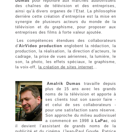
Dumas
pour répondre aux marchés audiovisuels
des chaînes de télévision et des entreprises,
ainsi qu’à divers organes de l’Etat. La philosophie
derrière cette création d’entreprise est la mise en
synergie de plusieurs acteurs du monde de la
télévision et du graphisme, pour proposer aux
entreprises des films à forte valeur ajoutée.
Les compétences étendues des collaborateurs
d’
AirVideo production
englobent la rédaction, la
production, la réalisation, la direction d’acteurs, le
cadrage, la prise de vues aériennes, la lumière, le
son, la photo, les effets spéciaux, le graphisme,
la voix-off,
la création de sites internet
…
Amalrik Dumas
travaille depuis
plus de 15 ans avec les grands
noms de la télévision et apporte à
ses clients tout son savoir faire -
et celui de ses collaborateurs -
pour une satisfaction sans réserve.
Son approche du milieu audiovisuel
a commencé en 1998 à
LaPac
, où
il devient l’assistant de grands noms de la
publicité et du cinéma, (Jean-Paul Goude, Patrice