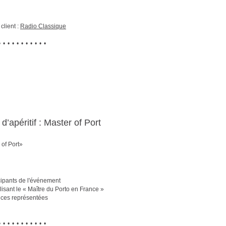
client :
Radio Classique
•••••••••••
d’apéritif : Master of Port
of Port»
icipants de l'événement
sant le « Maître du Porto en France »
ances représentées
•••••••••••