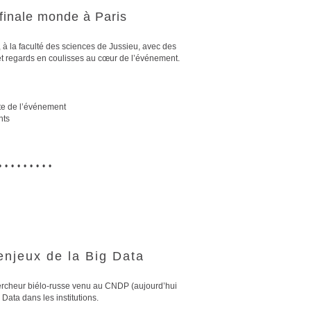
finale monde à Paris
à la faculté des sciences de Jussieu, avec des
t regards en coulisses au cœur de l’événement.
te de l’événement
nts
•••••••••
enjeux de la Big Data
hercheur biélo-russe venu au CNDP (aujourd’hui
Data dans les institutions.