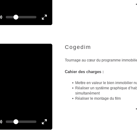
e
e
n
V
o
T
T
l
o
u
o
m
g
g
e
g
g
Cogedim
l
l
e
e
M
F
Tournage au cœur du programme immobilier
u
u
t
l
Cahier des charges :
e
l
Mettre en valeur le bien immobilier n
s
Réaliser un système graphique d’habil
c
simultanément
r
Réaliser le montage du film
e
e
n
V
o
T
T
l
o
u
o