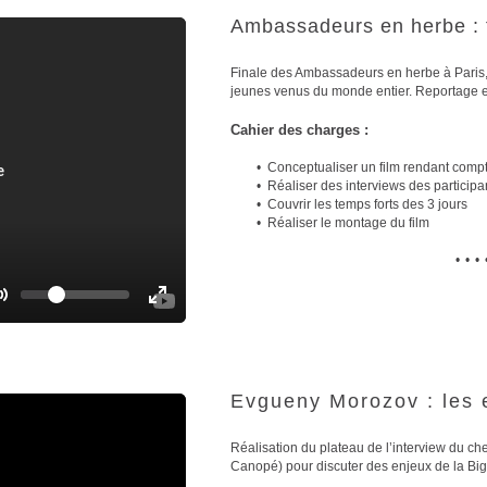
g
g
Ambassadeurs en herbe : 
l
l
e
e
M
F
Finale des Ambassadeurs en herbe à Paris, 
jeunes venus du monde entier. Reportage e
u
u
t
l
Cahier des charges :
e
l
s
Conceptualiser un film rendant comp
c
Réaliser des interviews des participa
r
Couvrir les temps forts des 3 jours
Réaliser le montage du film
e
e
•••
n
V
o
T
T
l
o
u
o
m
g
g
e
g
g
Evgueny Morozov : les 
l
l
e
e
M
F
Réalisation du plateau de l’interview du c
u
u
Canopé) pour discuter des enjeux de la Big 