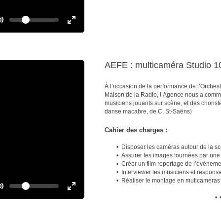
n
V
o
T
T
l
o
u
o
m
g
g
e
g
g
AEFE : multicaméra Studio 10
l
l
e
e
À l’occasion de la performance de l’Orches
M
F
Maison de la Radio, l’Agence nous a comm
u
u
musiciens jouants sur scène, et des chorist
t
l
danse macabre, de C. St-Saëns)
e
l
s
Cahier des charges :
c
r
Disposer les caméras autour de la s
Assurer les images tournées par un
e
Créer un film reportage de l’événeme
e
Interviewer les musiciens et respons
n
Réaliser le montage en muticaméras
V
o
T
T
l
•
o
u
o
m
g
g
e