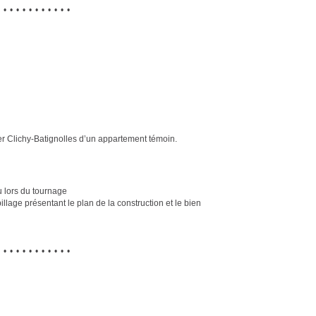
••••••••••••
 Clichy-Batignolles d’un appartement témoin.
u lors du tournage
lage présentant le plan de la construction et le bien
••••••••••••