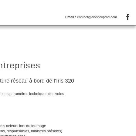
Email :
contact@airvideoprod.com
treprises
re réseau à bord de l’Iris 320
e des paramètres techniques des voies
nts acteurs lors du tournage
iens, responsables, ministres présents)