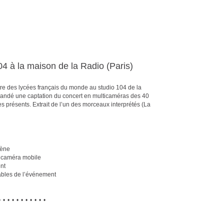
4 à la maison de la Radio (Paris)
tre des lycées français du monde au studio 104 de la
andé une captation du concert en multicaméras des 40
es présents. Extrait de l’un des morceaux interprétés (La
cène
e caméra mobile
nt
ables de l’événement
•••••••••••