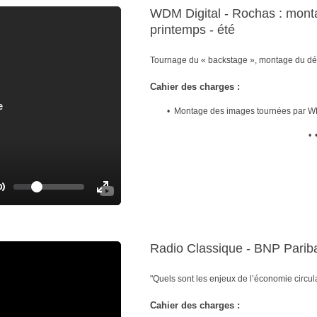
g
g
WDM Digital - Rochas : monta
l
l
printemps - été
e
e
M
F
Tournage du « backstage », montage du défi
u
u
t
l
Cahier des charges :
e
l
s
Montage des images tournées par WDM
c
r
•
e
e
n
V
o
T
T
l
o
u
o
m
g
g
e
g
g
Radio Classique - BNP Pari
l
l
e
e
"Quels sont les enjeux de l’économie circula
M
F
u
u
Cahier des charges :
t
l