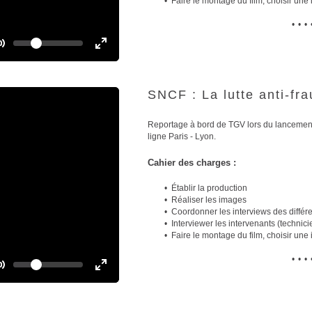
Faire le montage du film, choisir une 
•••
V
o
T
T
l
o
u
o
m
g
g
e
SNCF : La lutte anti-fr
g
g
l
l
e
e
Reportage à bord de TGV lors du lancement d
ligne Paris - Lyon.
M
F
u
u
Cahier des charges :
t
l
e
l
Établir la production
s
Réaliser les images
c
Coordonner les interviews des différe
r
Interviewer les intervenants (technic
Faire le montage du film, choisir une 
e
e
•••
V
n
o
T
T
l
o
u
o
m
g
g
e