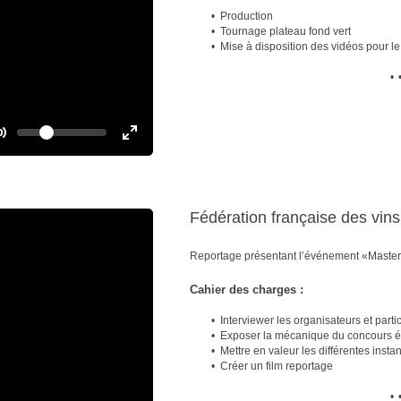
e
l
Production
s
Tournage plateau fond vert
Mise à disposition des vidéos pour le 
c
r
•
e
e
n
V
o
T
T
l
o
u
o
m
g
g
e
g
g
Fédération française des vins 
l
l
e
e
M
F
Reportage présentant l’événement «Master 
u
u
Cahier des charges :
t
l
e
l
Interviewer les organisateurs et part
s
Exposer la mécanique du concours éli
c
Mettre en valeur les différentes inst
r
Créer un film reportage
e
•
e