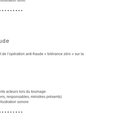
illustration sono
•••••••••
aude
e l’opération anti-fraude « tolérance zéro » sur la
nts acteurs lors du tournage
iens, responsables, ministres présents)
illustration sonore
•••••••••