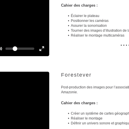
t
l
Cahier des charges :
e
l
s
Éclairer le plateau
c
Positionner les caméras
r
Assurer la sonorisation
e
Tourner des images d’illustration de l
e
Réaliser le montage multicaméras
n
•••
V
o
T
T
l
o
u
o
m
g
g
e
g
g
Forestever
l
l
e
e
Post-production des images pour l’associati
M
F
Amazonie.
u
u
t
l
Cahier des charges :
e
l
s
Créer un système de cartes géograp
c
Réaliser le montage
r
Définir un univers sonore et graphiq